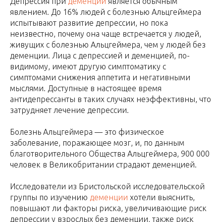
Депрессия при
деменции
является обычным
явлением. До 16% людей с болезнью Альцгеймера
испытывают развитие депрессии, но пока
неизвестно, почему она чаще встречается у людей,
живущих с болезнью Альцгеймера, чем у людей без
деменции. Лица с депрессией и деменцией, по-
видимому, имеют другую симптоматику с
симптомами снижения аппетита и негативными
мыслями. Доступные в настоящее время
антидепрессанты в таких случаях неэффективны, что
затрудняет лечение депрессии.
Болезнь Альцгеймера — это физическое
заболевание, поражающее мозг, и, по данным
благотворительного Общества Альцгеймера, 900 000
человек в Великобритании страдают деменцией.
Исследователи из Бристольской исследовательской
группы по изучению
деменции
хотели выяснить,
повышают ли факторы риска, увеличивающие риск
депрессии у взрослых без деменции, также риск